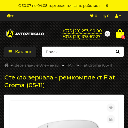
С 30.07 по 04.08 торговая точка не работает
0
0
+375 (29) 253-90-90
+375 (29) 375-57-27
0
Каталог
Зеркальные Элементы
FIAT
Fiat Croma (05-11)
Стекло зеркала - ремкомплект Fiat
Croma (05-11)