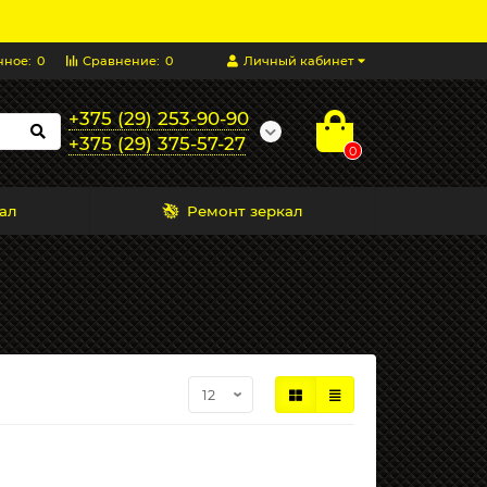
нное:
0
Сравнение:
0
Личный кабинет
+375 (29) 253-90-90
+375 (29) 375-57-27
0
ал
Ремонт зеркал