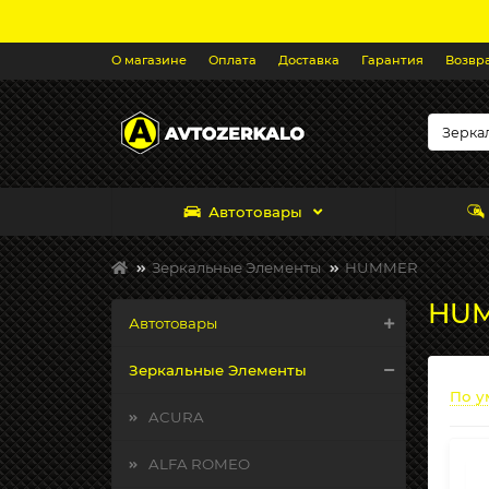
О магазине
Оплата
Доставка
Гарантия
Возвр
Автотовары
Зеркальные Элементы
HUMMER
HUM
Автотовары
Зеркальные Элементы
По у
ACURA
ALFA ROMEO