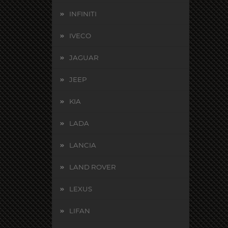
INFINITI
IVECO
JAGUAR
JEEP
KIA
LADA
LANCIA
LAND ROVER
LEXUS
LIFAN