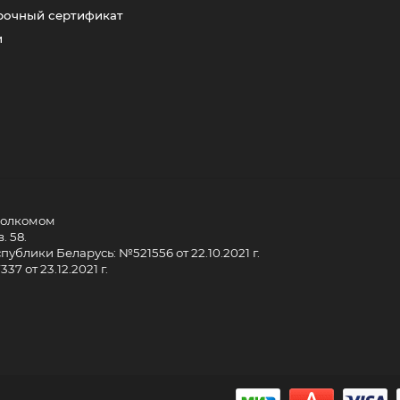
рочный сертификат
и
сполкомом
. 58.
ублики Беларусь: №521556 от 22.10.2021 г.
7 от 23.12.2021 г.