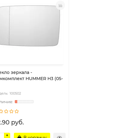
екло зеркала -
мкомплект HUMMER H3 (05-
100502
.90 руб.
В корзину