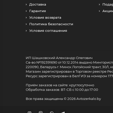
Доставка
Пода
Гарантия
Акци
Условия возврата
Политика безопасности
Условия соглашения
ИП Шашковский Александр Олегович
Св-во №192391690 от 10.12.2014 выдано Мингори
220090, Беларусь г. Минск Логойский тракт, 30/1, кв
Магазин зарегистрирован в Торговом реестре Респ
Ресурс зарегистрирован в БелГИЭ за номером 17733
Приём заказов на сайте: круглосуточно
Обработка заказов: ВТ-СБ с 10:00 до 17:00
Все права защищены ©
2026 Avtozerkalo.by