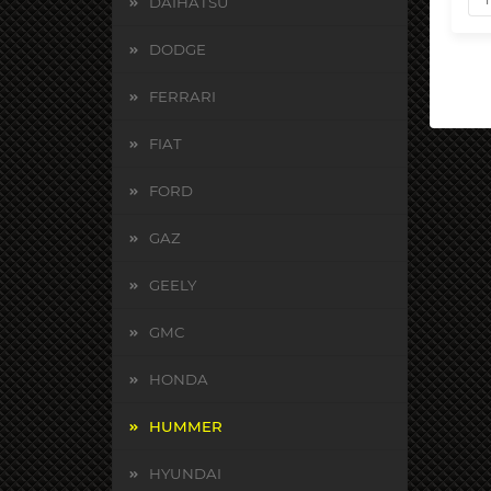
DAIHATSU
DODGE
FERRARI
FIAT
FORD
GAZ
GEELY
GMC
HONDA
HUMMER
HYUNDAI