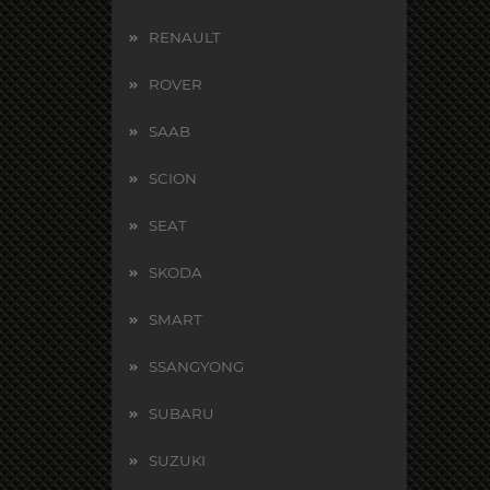
RENAULT
ROVER
SAAB
SCION
SEAT
SKODA
SMART
SSANGYONG
SUBARU
SUZUKI