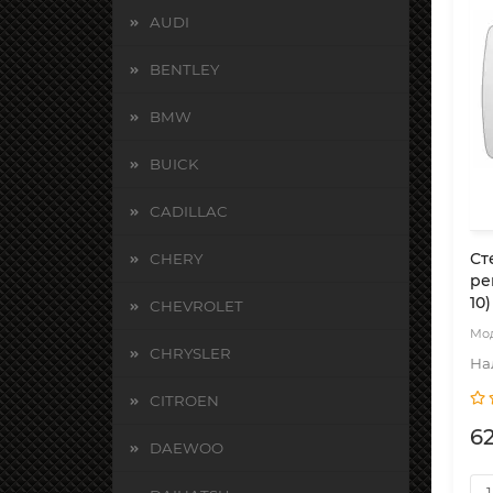
AUDI
BENTLEY
BMW
BUICK
CADILLAC
Ст
CHERY
ре
10)
CHEVROLET
CHRYSLER
CITROEN
62
DAEWOO