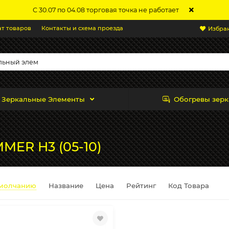
С 30.07 по 04.08 торговая точка не работает
ат товаров
Контакты и схема проезда
Избра
Зеркальные Элементы
Обогревы зерк
MER H3 (05-10)
молчанию
Название
Цена
Рейтинг
Код Товара