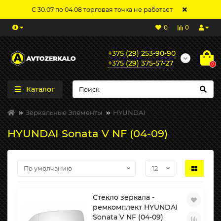
С 30.07 по 04.08 торговая точка не работает
0
0
+375 (29) 253-90-90
+375 (29) 375-57-27
0
Каталог
Зеркальные Элементы
HYUNDAI
HYUNDAI Sonata V NF (04-09)
Стекло зеркала -
ремкомплект HYUNDAI
Sonata V NF (04-09)