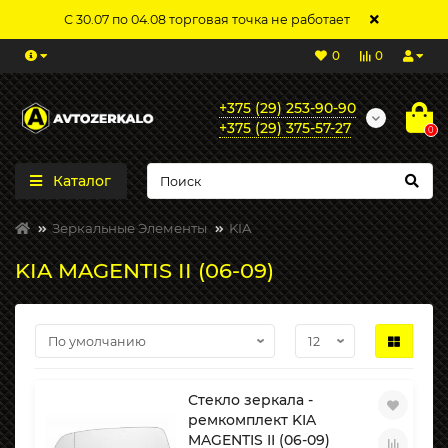
С 30.07 по 04.08 торговая точка не работает
0
0
+375 (29) 253-90-90
+375 (29) 375-57-27
0
Каталог
Зеркальные Элементы
KIA
KIA MAGENTIS II (06-09)
Стекло зеркала -
ремкомплект KIA
MAGENTIS II (06-09)