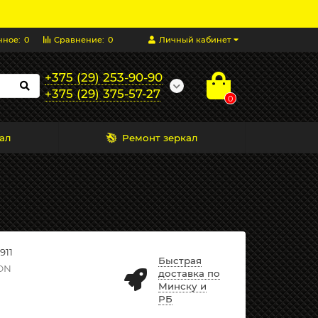
нное:
0
Сравнение:
0
Личный кабинет
+375 (29) 253-90-90
+375 (29) 375-57-27
0
ал
Ремонт зеркал
911
Быстрая
ON
доставка по
Минску и
РБ