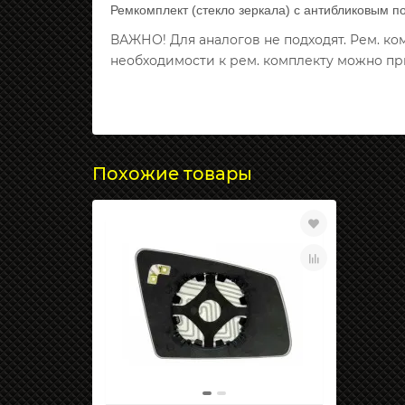
Ремкомплект (стекло зеркала) с антибликовым п
ВАЖНО! Для аналогов не подходят. Рем. к
необходимости к рем. комплекту можно пр
Похожие товары