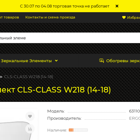
С 30.07 по 04.08 торговая точка не работает
ат товаров
Контакты и схема проезда
Избра
Зеркальные Элементы
Обогревы зерк
CLS-CLASS W218 (14-18)
кт CLS-CLASS W218 (14-18)
Модель:
63110
Производитель:
ERG