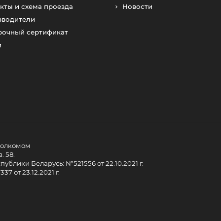
кты и схема проезда
Новости
зводители
рочный сертификат
и
сполкомом
. 58.
ублики Беларусь: №521556 от 22.10.2021 г.
7 от 23.12.2021 г.