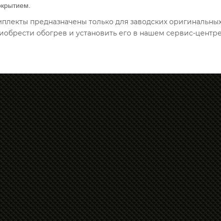
окрытием.
омплекты предназначены только для заводских оригинальны
иобрести обогрев и установить его в нашем сервис-центре