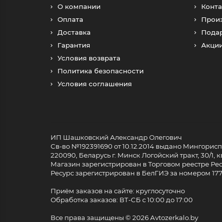
О компании
Конта
Оплата
Прои
Доставка
Пода
Гарантия
Акци
Условия возврата
Политика безопасности
Условия соглашения
ИП Шашковский Александр Олегович
Св-во №192391690 от 10.12.2014 выдано Мингори
220090, Беларусь г. Минск Логойский тракт, 30/1, кв
Магазин зарегистрирован в Торговом реестре Респ
Ресурс зарегистрирован в БелГИЭ за номером 17733
Приём заказов на сайте: круглосуточно
Обработка заказов: ВТ-СБ с 10:00 до 17:00
Все права защищены ©
2026 Avtozerkalo.by