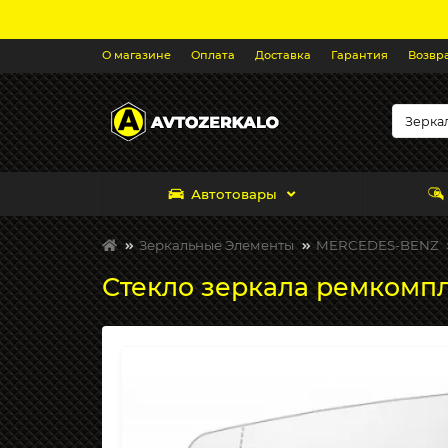
О магазине
Оплата
Доставка
Гарантия
Возвр
Автотовары
Зеркальные Элементы
MERCEDES-BENZ
Стекло зеркала ремкомпле