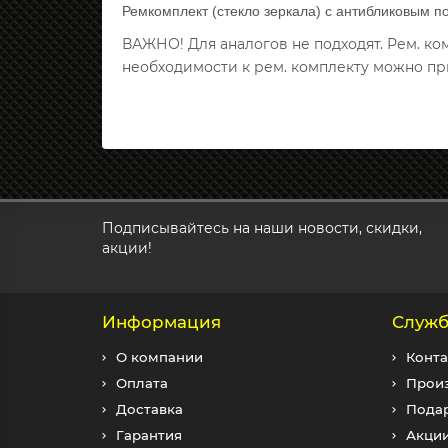
Ремкомплект (стекло зеркала) с антибликовым п
ВАЖНО! Для аналогов не подходят. Рем. к
необходимости к рем. комплекту можно пр
Подписывайтесь на наши новости, скидки,
акции!
Информация
Служб
О компании
Конта
Оплата
Прои
Доставка
Пода
Гарантия
Акци