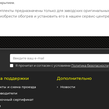
окрытием.
омплекты предназначены только для заводских оригинальны
иобрести обогрев и установить его в нашем сервис-центре
Я прочитал и согласен с условиями
Политика безопасности
а поддержки
Дополнительно
кты и схема проезда
Новости
зводители
рочный сертификат
и