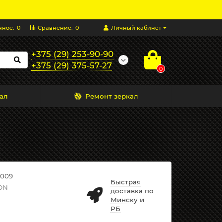
нное:
0
Сравнение:
0
Личный кабинет
+375 (29) 253-90-90
+375 (29) 375-57-27
0
ал
Ремонт зеркал
009
Быстрая
ON
доставка по
Минску и
РБ