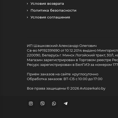
Условия возврата
Политика безопасности
Условия соглашения
ИП Шашковский Александр Олегович
Св-во №192391690 от 10.12.2014 выдано Мингори
220090, Беларусь г. Минск Логойский тракт, 30/1, кв
Магазин зарегистрирован в Торговом реестре Респ
Ресурс зарегистрирован в БелГИЭ за номером 17733
Приём заказов на сайте: круглосуточно
Обработка заказов: ВТ-СБ с 10:00 до 17:00
Все права защищены ©
2026 Avtozerkalo.by