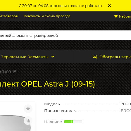
С 30.07 по 04.08 торговая точка не работает
ат товаров
Контакты и схема проезда
Избра
Зеркальные Элементы
Обогревы зерк
 J (09-15)
ект OPEL Astra J (09-15)
Модель:
7000
Производитель:
ERG