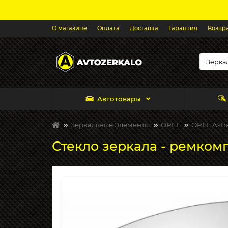
О магазине
Оплата
Доставка
Гарантия
Возвр
Автотовары
Зеркальные Элементы
OPEL
OPEL Astra
Стекло зеркала - ремкомпл