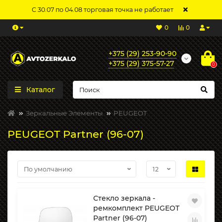
С 30.07 по 04.08 торговая точка не работает
0
0
+375 (29) 253-90-90
+375 (29) 375-57-27
0
Каталог
Зеркальные Элементы
PEUGEOT
PEUGEOT Partner (96-07)
Стекло зеркала -
ремкомплект PEUGEOT
Partner (96-07)