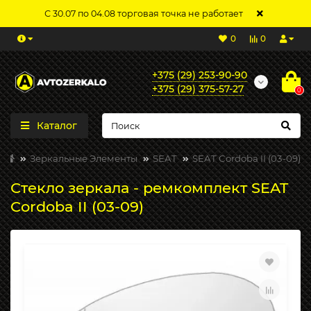
С 30.07 по 04.08 торговая точка не работает
0
0
+375 (29) 253-90-90
+375 (29) 375-57-27
0
Каталог
Зеркальные Элементы
SEAT
SEAT Cordoba II (03-09)
Стекло зеркала - ремкомплект SEAT
Cordoba II (03-09)