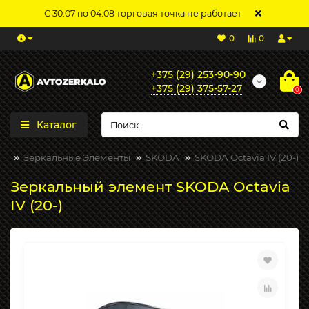
С 30.07 по 04.08 торговая точка не работает
0
0
+375 (29) 253-90-90
+375 (29) 375-57-27
0
Каталог
Зеркальные Элементы
SKODA
SKODA Octavia IV (20-)
Зеркальный элемент SKODA Octavia
IV (20-)