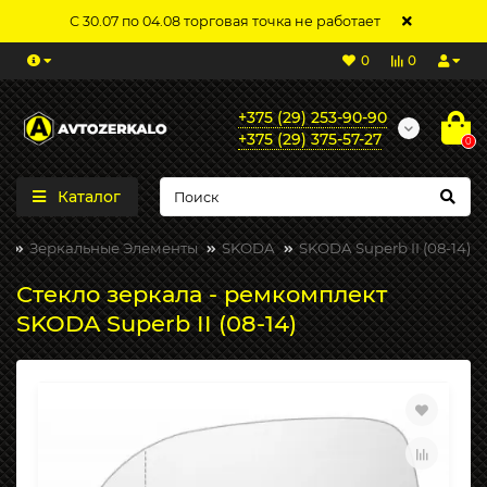
С 30.07 по 04.08 торговая точка не работает
0
0
+375 (29) 253-90-90
+375 (29) 375-57-27
0
Каталог
Зеркальные Элементы
SKODA
SKODA Superb II (08-14)
Стекло зеркала - ремкомплект
SKODA Superb II (08-14)