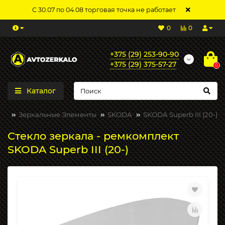
С 30.07 по 04.08 торговая точка не работает
0
0
+375 (29) 253-90-90
+375 (29) 375-57-27
0
Каталог
Зеркальные Элементы
SKODA
SKODA Superb III (20-)
Стекло зеркала - ремкомплект
SKODA Superb III (20-)