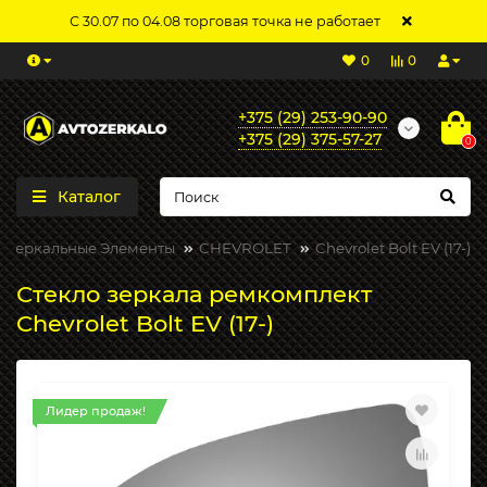
С 30.07 по 04.08 торговая точка не работает
0
0
+375 (29) 253-90-90
+375 (29) 375-57-27
0
Каталог
Зеркальные Элементы
CHEVROLET
Chevrolet Bolt EV (17-)
Стекло зеркала ремкомплект
Chevrolet Bolt EV (17-)
Лидер продаж!