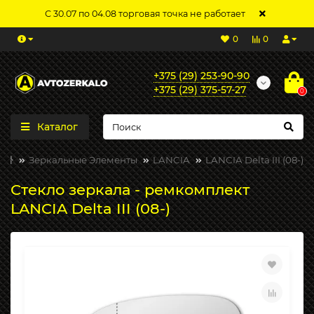
С 30.07 по 04.08 торговая точка не работает
0
0
+375 (29) 253-90-90
+375 (29) 375-57-27
0
Каталог
Зеркальные Элементы
LANCIA
LANCIA Delta III (08-)
Стекло зеркала - ремкомплект
LANCIA Delta III (08-)