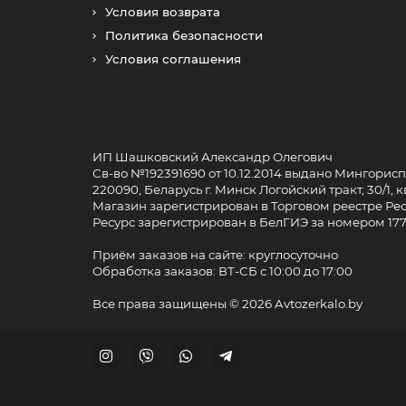
Условия возврата
Политика безопасности
Условия соглашения
ИП Шашковский Александр Олегович
Св-во №192391690 от 10.12.2014 выдано Мингори
220090, Беларусь г. Минск Логойский тракт, 30/1, кв
Магазин зарегистрирован в Торговом реестре Респ
Ресурс зарегистрирован в БелГИЭ за номером 17733
Приём заказов на сайте: круглосуточно
Обработка заказов: ВТ-СБ с 10:00 до 17:00
Все права защищены ©
2026 Avtozerkalo.by