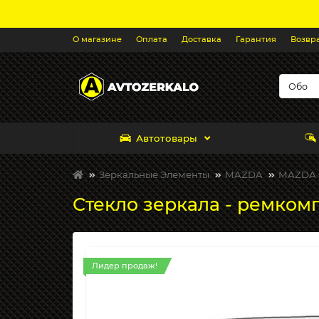
О магазине
Оплата
Доставка
Гарантия
Возвр
Автотовары
Зеркальные Элементы
MAZDA
MAZDA 6
Стекло зеркала - ремкомп
Лидер продаж!