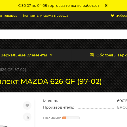
С 30.07 по 04.08 торговая точка не работает
ат товаров
Контакты и схема проезда
Избра
Зеркальные Элементы
Обогревы зерк
26 GF (97-02)
лект MAZDA 626 GF (97-02)
Модель:
6001
Производитель:
ERG