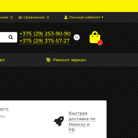
нное:
0
Сравнение:
0
Личный кабинет
+375 (29) 253-90-90
+375 (29) 375-57-27
0
ал
Ремонт зеркал
9675
Быстрая
ON
доставка по
Минску и
РБ