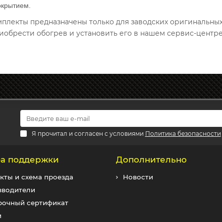
окрытием.
омплекты предназначены только для заводских оригинальны
иобрести обогрев и установить его в нашем сервис-центре
Я прочитал и согласен с условиями
Политика безопасности
а поддержки
Дополнительно
кты и схема проезда
Новости
зводители
рочный сертификат
и