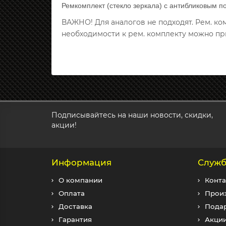
Ремкомплект (стекло зеркала) с антибликовым п
ВАЖНО! Для аналогов не подходят. Рем. к
необходимости к рем. комплекту можно пр
Подписывайтесь на наши новости, скидки,
акции!
Информация
Служб
О компании
Конта
Оплата
Прои
Доставка
Пода
Гарантия
Акци