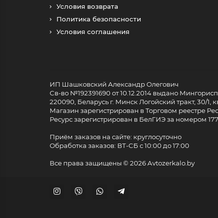
Условия возврата
Политика безопасности
Условия соглашения
ИП Шашковский Александр Олегович
Св-во №192391690 от 10.12.2014 выдано Мингори
220090, Беларусь г. Минск Логойский тракт, 30/1, кв
Магазин зарегистрирован в Торговом реестре Респ
Ресурс зарегистрирован в БелГИЭ за номером 17733
Приём заказов на сайте: круглосуточно
Обработка заказов: ВТ-СБ с 10:00 до 17:00
Все права защищены ©
2026 Avtozerkalo.by