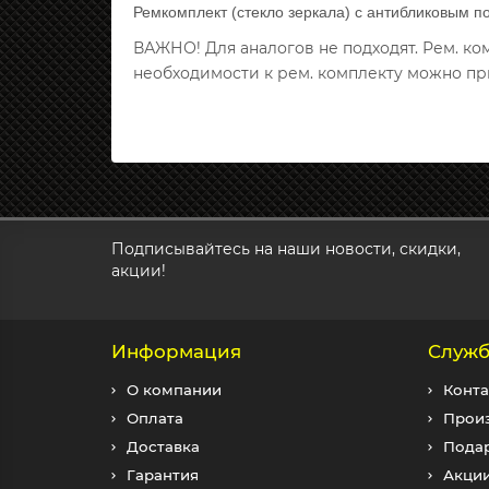
Ремкомплект (стекло зеркала) с антибликовым п
ВАЖНО! Для аналогов не подходят. Рем. к
необходимости к рем. комплекту можно пр
Подписывайтесь на наши новости, скидки,
акции!
Информация
Служб
О компании
Конта
Оплата
Прои
Доставка
Пода
Гарантия
Акци