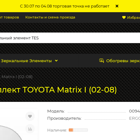
С 30.07 по 04.08 торговая точка не работает
ат товаров
Контакты и схема проезда
Избра
Зеркальные Элементы
Обогревы зерк
Matrix I (02-08)
лект TOYOTA Matrix I (02-08)
Модель:
0094
Производитель:
ERG