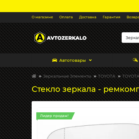
О магазине
Оплата
Доставка
Гарантия
Возвр
Автотовары
Зеркальные Элементы
TOYOTA
TOYOTA 
Стекло зеркала - ремкомп
Лидер продаж!