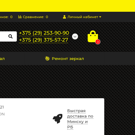
нное:
0
Сравнение:
0
Личный кабинет
+375 (29) 253-90-90
+375 (29) 375-57-27
0
ал
Ремонт зеркал
21
Быстрая
ON
доставка по
Минску и
РБ