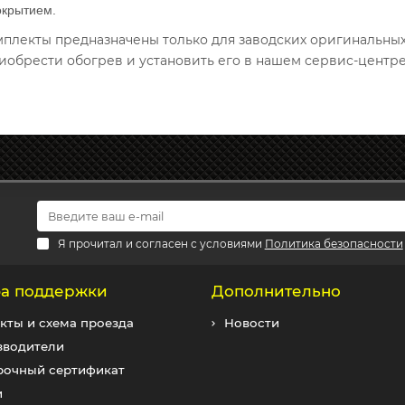
окрытием.
омплекты предназначены только для заводских оригинальны
иобрести обогрев и установить его в нашем сервис-центре
Я прочитал и согласен с условиями
Политика безопасности
а поддержки
Дополнительно
кты и схема проезда
Новости
зводители
рочный сертификат
и