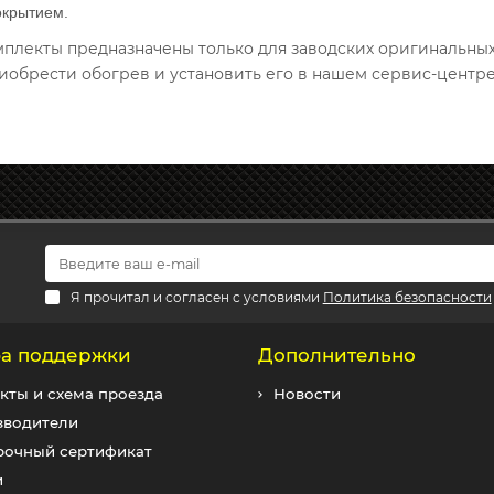
окрытием.
омплекты предназначены только для заводских оригинальны
иобрести обогрев и установить его в нашем сервис-центре
Я прочитал и согласен с условиями
Политика безопасности
а поддержки
Дополнительно
кты и схема проезда
Новости
зводители
рочный сертификат
и