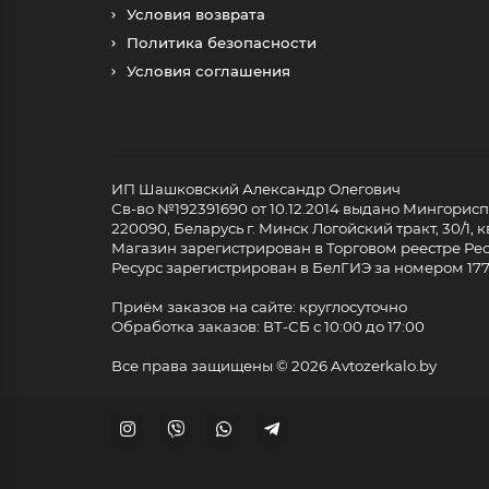
Условия возврата
Политика безопасности
Условия соглашения
ИП Шашковский Александр Олегович
Св-во №192391690 от 10.12.2014 выдано Мингори
220090, Беларусь г. Минск Логойский тракт, 30/1, кв
Магазин зарегистрирован в Торговом реестре Респ
Ресурс зарегистрирован в БелГИЭ за номером 17733
Приём заказов на сайте: круглосуточно
Обработка заказов: ВТ-СБ с 10:00 до 17:00
Все права защищены ©
2026 Avtozerkalo.by