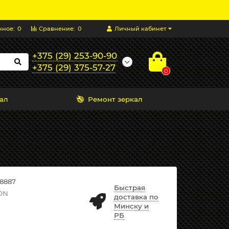
нное:
0
Сравнение:
0
Личный кабинет
+375 (29) 253-90-90
+375 (29) 375-57-27
0
ал
Ремонт зеркал
8887
Быстрая
ON
доставка по
Минску и
РБ