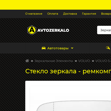
О магазине
Оплата
Доставка
Гарантия
Возвр
Автотовары
Зеркальные Элементы
VOLVO
VOLVO S-
Стекло зеркала - ремкомп