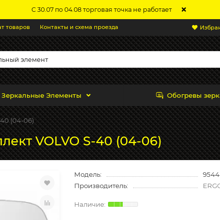
С 30.07 по 04.08 торговая точка не работает
ат товаров
Контакты и схема проезда
Избра
Зеркальные Элементы
Обогревы зерк
40 (04-06)
лект VOLVO S-40 (04-06)
Модель:
9544
Производитель:
ERG