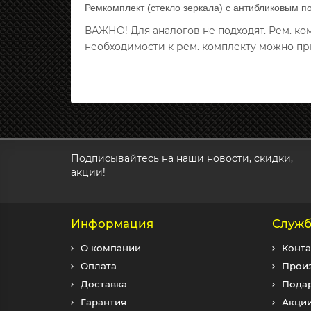
Ремкомплект (стекло зеркала) с антибликовым п
ВАЖНО! Для аналогов не подходят. Рем. к
необходимости к рем. комплекту можно пр
Подписывайтесь на наши новости, скидки,
акции!
Информация
Служб
О компании
Конта
Оплата
Прои
Доставка
Пода
Гарантия
Акци