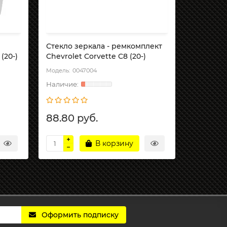
Стекло зеркала - ремкомплект
Стекло з
(20-)
Chevrolet Corvette C8 (20-)
CHEVROLE
0047004
99
88.80 руб.
66.60 
В корзину
Оформить подписку