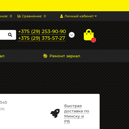
нное:
0
Сравнение:
0
Личный кабинет
+375 (29) 253-90-90
+375 (29) 375-57-27
0
ал
Ремонт зеркал
545
Быстрая
ON
доставка по
Минску и
РБ