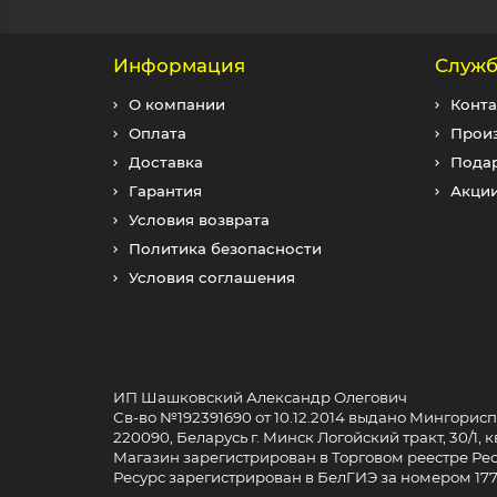
Информация
Служб
О компании
Конта
Оплата
Прои
Доставка
Пода
Гарантия
Акци
Условия возврата
Политика безопасности
Условия соглашения
ИП Шашковский Александр Олегович
Св-во №192391690 от 10.12.2014 выдано Мингори
220090, Беларусь г. Минск Логойский тракт, 30/1, кв
Магазин зарегистрирован в Торговом реестре Респ
Ресурс зарегистрирован в БелГИЭ за номером 17733