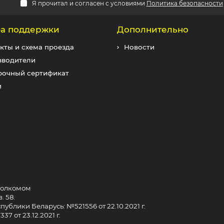
Я прочитал и согласен с условиями
Политика безопасности
а поддержки
Дополнительно
кты и схема проезда
Новости
зводители
рочный сертификат
и
сполкомом
. 58.
ублики Беларусь: №521556 от 22.10.2021 г.
7 от 23.12.2021 г.