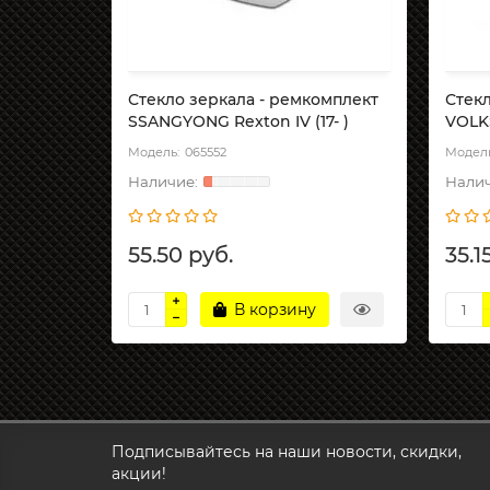
Стекло зеркала - ремкомплект
Стекл
SSANGYONG Rexton IV (17- )
VOLKS
065552
55.50 руб.
35.1
В корзину
Подписывайтесь на наши новости, скидки,
акции!