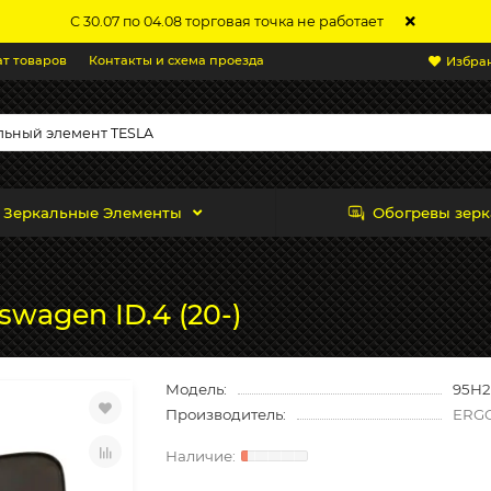
С 30.07 по 04.08 торговая точка не работает
ат товаров
Контакты и схема проезда
Избра
Зеркальные Элементы
Обогревы зерк
wagen ID.4 (20-)
Модель:
95H2
Производитель:
ERG