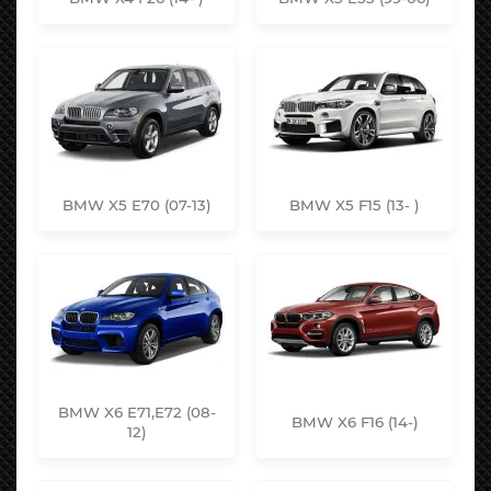
BMW X5 E70 (07-13)
BMW X5 F15 (13- )
BMW X6 E71,E72 (08-
BMW X6 F16 (14-)
12)