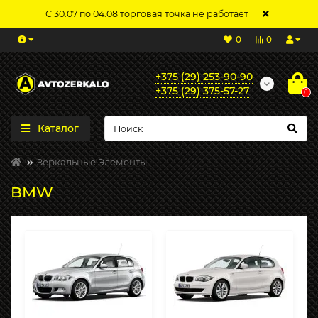
С 30.07 по 04.08 торговая точка не работает
0
0
+375 (29) 253-90-90
+375 (29) 375-57-27
0
Каталог
Зеркальные Элементы
BMW