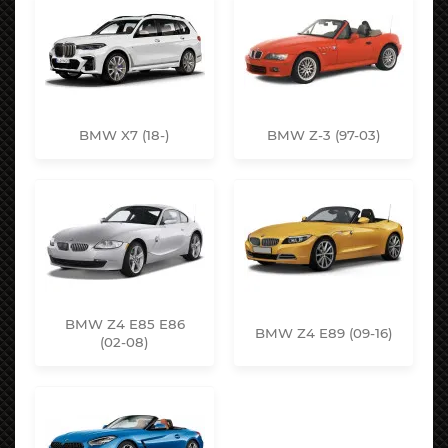
BMW X7 (18-)
BMW Z-3 (97-03)
BMW Z4 E85 E86
BMW Z4 E89 (09-16)
(02-08)