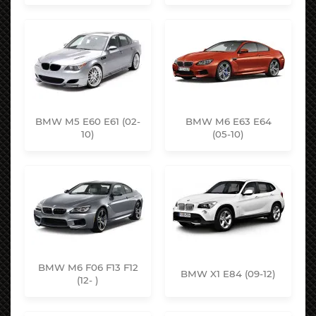
BMW M5 E60 E61 (02-
BMW M6 E63 E64
10)
(05-10)
BMW M6 F06 F13 F12
BMW X1 E84 (09-12)
(12- )