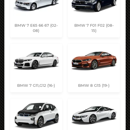
BMW 7 E65 66 67 (02-
BMW 7 F01 F02 (08-
08)
15)
BMW 7 G11,G12 (16-)
BMW 8 G15 (19-)