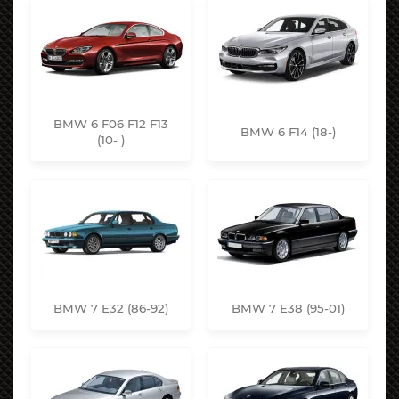
BMW 6 F06 F12 F13
BMW 6 F14 (18-)
(10- )
BMW 7 E32 (86-92)
BMW 7 E38 (95-01)