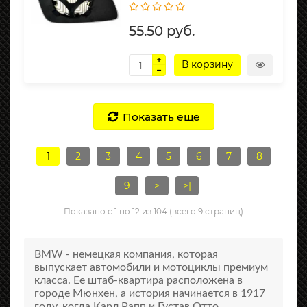
55.50 руб.
В корзину
Показать еще
1
2
3
4
5
6
7
8
9
>
>|
Показано с 1 по 12 из 104 (всего 9 страниц)
BMW - немецкая компания, которая
выпускает автомобили и мотоциклы премиум
класса. Eе штаб-квартира расположена в
городе Мюнхен, а история начинается в 1917
году, когда Карл Рапп и Густав Отто