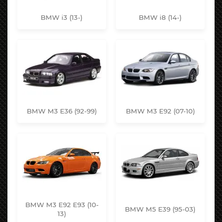
BMW i3 (13-)
BMW i8 (14-)
BMW M3 E36 (92-99)
BMW M3 E92 (07-10)
BMW M3 E92 E93 (10-
BMW M5 E39 (95-03)
13)