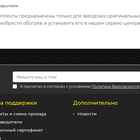
окрытием.
омплекты предназначены только для заводских оригинальны
иобрести обогрев и установить его в нашем сервис-центре
Я прочитал и согласен с условиями
Политика безопасности
а поддержки
Дополнительно
кты и схема проезда
Новости
зводители
рочный сертификат
и