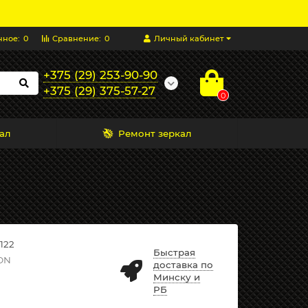
нное:
0
Сравнение:
0
Личный кабинет
+375 (29) 253-90-90
+375 (29) 375-57-27
0
ал
Ремонт зеркал
122
Быстрая
ON
доставка по
Минску и
РБ