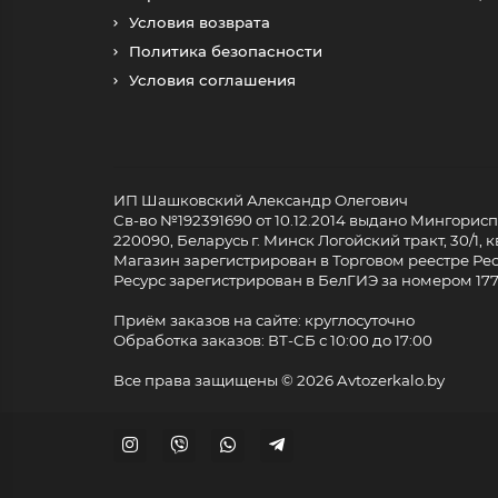
Условия возврата
Политика безопасности
Условия соглашения
ИП Шашковский Александр Олегович
Св-во №192391690 от 10.12.2014 выдано Мингори
220090, Беларусь г. Минск Логойский тракт, 30/1, кв
Магазин зарегистрирован в Торговом реестре Респ
Ресурс зарегистрирован в БелГИЭ за номером 17733
Приём заказов на сайте: круглосуточно
Обработка заказов: ВТ-СБ с 10:00 до 17:00
Все права защищены ©
2026 Avtozerkalo.by