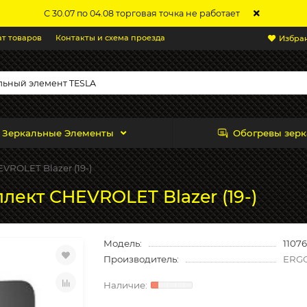
С 30.07 по 04.08 торговая точка не работает
ат товаров
Контакты и схема проезда
Избра
Зеркальные Элементы
Обогревы зерк
VROLET Blazer (19-)
лект CHEVROLET Blazer (19-)
Модель:
11076
Производитель:
ERG