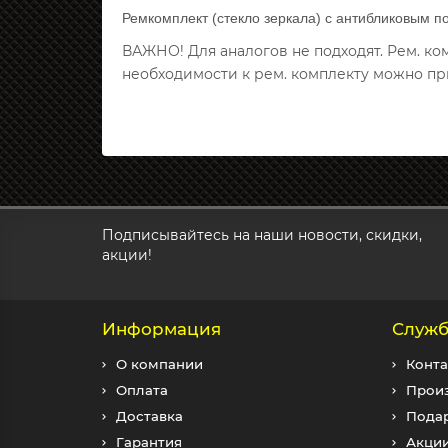
Ремкомплект (стекло зеркала) с антибликовым п
ВАЖНО! Для аналогов не подходят. Рем. к
необходимости к рем. комплекту можно пр
Подписывайтесь на наши новости, скидки,
акции!
Информация
Служб
О компании
Конта
Оплата
Прои
Доставка
Пода
Гарантия
Акци