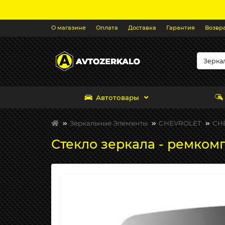
О магазине
Оплата
Доставка
Гарантия
Возвр
Автотовары
Зеркальные Элементы
CHEVROLET
CHE
Стекло зеркала - ремкомп