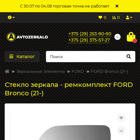
С 30.07 по 04.08 торговая точка не работает
0
0
+375 (29) 253-90-90
+375 (29) 375-57-27
0
Каталог
Зеркальные Элементы
FORD
FORD Bronco (21-)
Стекло зеркала - ремкомплект FORD
Bronco (21-)