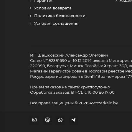
Гарантия
Акци
Условия возврата
Политика безопасности
Условия соглашения
ИП Шашковский Александр Олегович
Св-во №192391690 от 10.12.2014 выдано Мингори
220090, Беларусь г. Минск Логойский тракт, 30/1, кв
Магазин зарегистрирован в Торговом реестре Респ
Ресурс зарегистрирован в БелГИЭ за номером 17733
Приём заказов на сайте: круглосуточно
Обработка заказов: ВТ-СБ с 10:00 до 17:00
Все права защищены ©
2026 Avtozerkalo.by