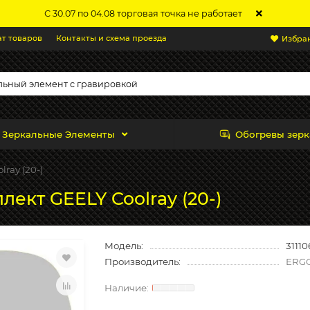
С 30.07 по 04.08 торговая точка не работает
ат товаров
Контакты и схема проезда
Избра
Зеркальные Элементы
Обогревы зерк
lray (20-)
лект GEELY Coolray (20-)
Модель:
31110
Производитель:
ERG