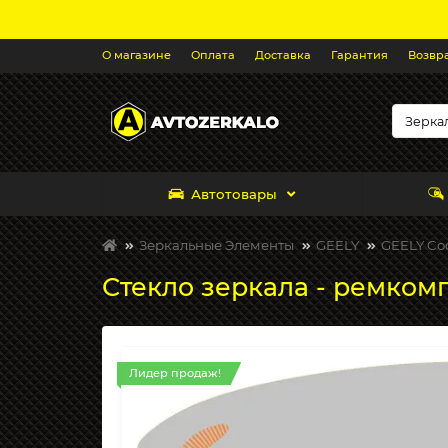
О магазине
Оплата
Доставка
Гарантия
Возвр
Автотовары
Зеркальные Элементы
GEELY
GEELY Coo
Стекло зеркала - ремкомп
Лидер продаж!