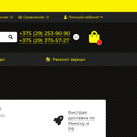
нное:
0
Сравнение:
0
Личный кабинет
+375 (29) 253-90-90
+375 (29) 375-57-27
0
ал
Ремонт зеркал
6
Быстрая
ON
доставка по
Минску и
РБ