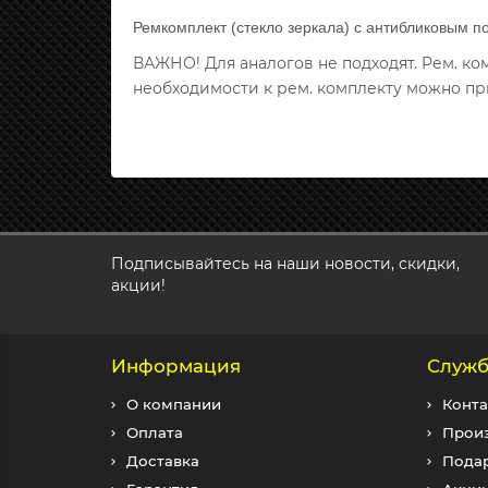
Ремкомплект (стекло зеркала) с антибликовым п
ВАЖНО! Для аналогов не подходят. Рем. к
необходимости к рем. комплекту можно пр
Подписывайтесь на наши новости, скидки,
акции!
Информация
Служб
О компании
Конта
Оплата
Прои
Доставка
Пода