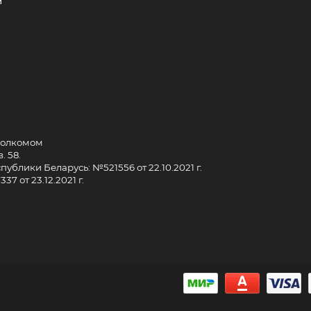
и
сполкомом
. 58.
ублики Беларусь: №521556 от 22.10.2021 г.
7 от 23.12.2021 г.