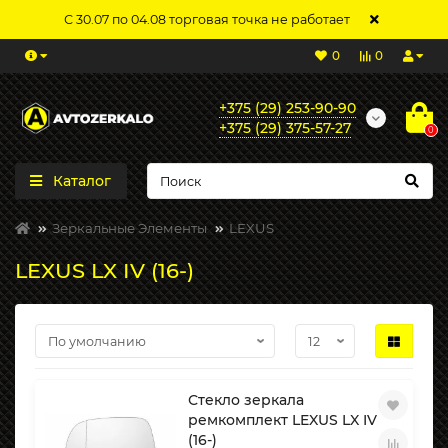
С 30.07 по 04.08 торговая точка не работает
0
0
+375 (29) 253-90-90
+375 (29) 375-57-27
0
Каталог
Зеркальные Элементы
LEXUS
LEXUS LX IV (16-)
Стекло зеркала
ремкомплект LEXUS LX IV
(16-)