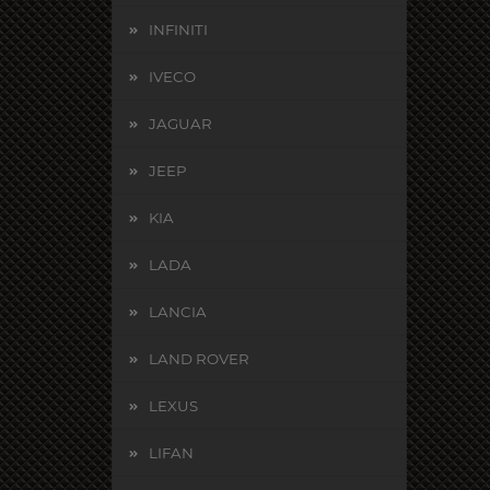
INFINITI
IVECO
JAGUAR
JEEP
KIA
LADA
LANCIA
LAND ROVER
LEXUS
LIFAN