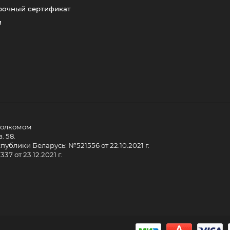
рочный сертификат
и
сполкомом
. 58.
ублики Беларусь: №521556 от 22.10.2021 г.
7 от 23.12.2021 г.