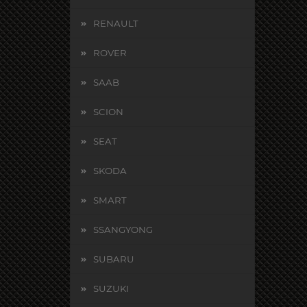
RENAULT
ROVER
SAAB
SCION
SEAT
SKODA
SMART
SSANGYONG
SUBARU
SUZUKI