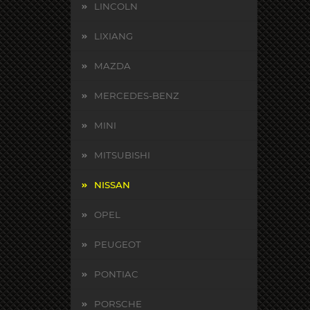
LINCOLN
LIXIANG
MAZDA
MERCEDES-BENZ
MINI
MITSUBISHI
NISSAN
OPEL
PEUGEOT
PONTIAC
PORSCHE