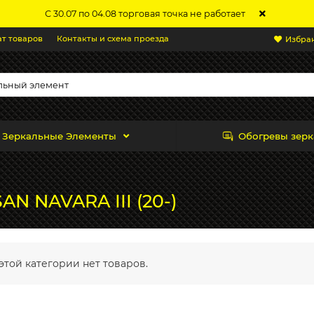
С 30.07 по 04.08 торговая точка не работает
ат товаров
Контакты и схема проезда
Избра
Зеркальные Элементы
Обогревы зерк
AN NAVARA III (20-)
этой категории нет товаров.