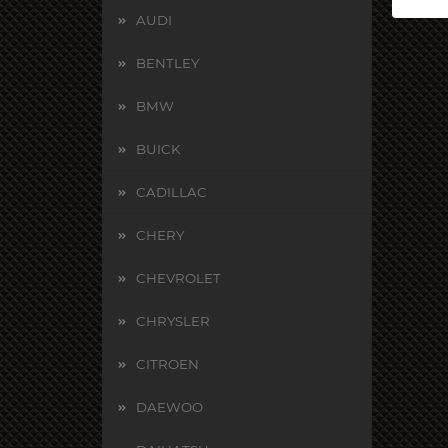
AUDI
BENTLEY
BMW
BUICK
CADILLAC
CHERY
CHEVROLET
CHRYSLER
CITROEN
DAEWOO