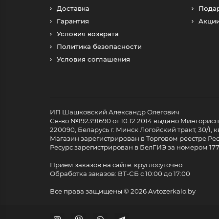
Доставка
Пода
Гарантия
Акци
Условия возврата
Политика безопасности
Условия соглашения
ИП Шашковский Александр Олегович
Св-во №192391690 от 10.12.2014 выдано Мингори
220090, Беларусь г. Минск Логойский тракт, 30/1, кв
Магазин зарегистрирован в Торговом реестре Респ
Ресурс зарегистрирован в БелГИЭ за номером 17733
Приём заказов на сайте: круглосуточно
Обработка заказов: ВТ-СБ с 10:00 до 17:00
Все права защищены ©
2026 Avtozerkalo.by