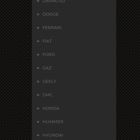
DAIHATSU
DODGE
FERRARI
FIAT
FORD
GAZ
GEELY
GMC
HONDA
HUMMER
HYUNDAI