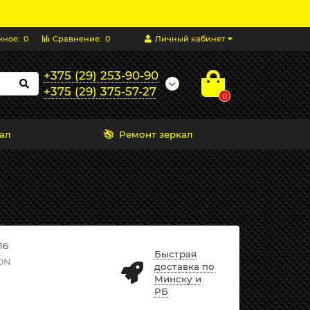
нное:
0
Сравнение:
0
Личный кабинет
+375 (29) 253-90-90
+375 (29) 375-57-27
0
ал
Ремонт зеркал
16
Быстрая
ON
доставка по
Минску и
РБ