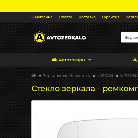
О магазине
Оплата
Доставка
Гарантия
Возвр
Автотовары
Зеркальные Элементы
NISSAN
NISSAN P
Стекло зеркала - ремкомп