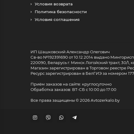
Условия возврата
Политика безопасности
Условия соглашения
ИП Шашковский Александр Олегович
Св-во №192391690 от 10.12.2014 выдано Мингори
220090, Беларусь г. Минск Логойский тракт, 30/1, кв
Магазин зарегистрирован в Торговом реестре Респ
Ресурс зарегистрирован в БелГИЭ за номером 17733
Приём заказов на сайте: круглосуточно
Обработка заказов: ВТ-СБ с 10:00 до 17:00
Все права защищены ©
2026 Avtozerkalo.by