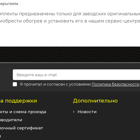
окрытием.
омплекты предназначены только для заводских оригинальны
иобрести обогрев и установить его в нашем сервис-центре
Я прочитал и согласен с условиями
Политика безопасности
а поддержки
Дополнительно
кты и схема проезда
Новости
зводители
рочный сертификат
и