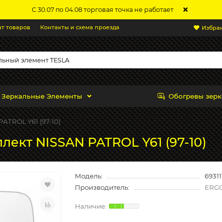
С 30.07 по 04.08 торговая точка не работает
ат товаров
Контакты и схема проезда
Избра
Зеркальные Элементы
Обогревы зерк
ATROL Y61 (97-10)
лект NISSAN PATROL Y61 (97-10)
Модель:
69311
Производитель:
ERG