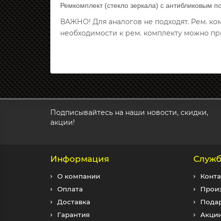
Ремкомплект (стекло зеркала) с антибликовым п
ВАЖНО! Для аналогов не подходят. Рем. к
необходимости к рем. комплекту можно пр
Подписывайтесь на наши новости, скидки,
акции!
Информация
Служб
О компании
Конта
Оплата
Прои
Доставка
Пода
Гарантия
Акци