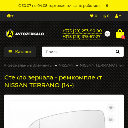
С 30.07 по 04.08 торговая точка не работает
0
0
+375 (29) 253-90-90
+375 (29) 375-57-27
0
Каталог
Зеркальные Элементы
NISSAN
NISSAN TERRANO (14-)
Стекло зеркала - ремкомплект
NISSAN TERRANO (14-)