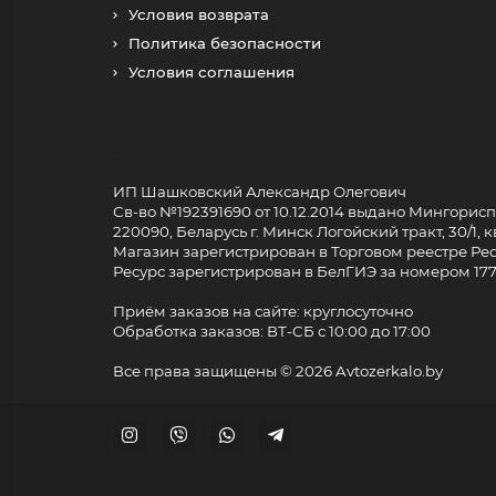
Условия возврата
Политика безопасности
Условия соглашения
ИП Шашковский Александр Олегович
Св-во №192391690 от 10.12.2014 выдано Мингори
220090, Беларусь г. Минск Логойский тракт, 30/1, кв
Магазин зарегистрирован в Торговом реестре Респ
Ресурс зарегистрирован в БелГИЭ за номером 17733
Приём заказов на сайте: круглосуточно
Обработка заказов: ВТ-СБ с 10:00 до 17:00
Все права защищены ©
2026 Avtozerkalo.by