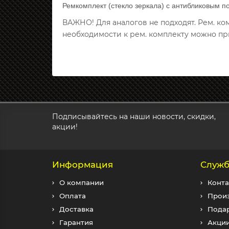
Ремкомплект (стекло зеркала) с антибликовым п
ВАЖНО! Для аналогов не подходят. Рем. к
необходимости к рем. комплекту можно пр
Подписывайтесь на наши новости, скидки,
акции!
Информация
Служб
О компании
Конта
Оплата
Прои
Доставка
Пода
Гарантия
Акци