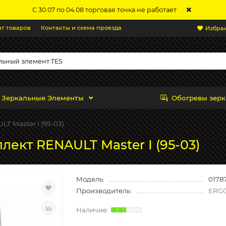
С 30.07 по 04.08 торговая точка не работает
ат товаров
Контакты и схема проезда
Избра
Зеркальные Элементы
Обогревы зерк
T Master I (95-03)
лект RENAULT Master I (95-03)
Модель:
0178
Производитель:
ERG