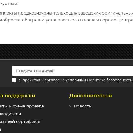
окрытием.
омплекты предназначены только для заводских оригинальны
иобрести обогрев и установить его в нашем сервис-центре
Я прочитал и согласен с условиями
Политика безопасности
а поддержки
Дополнительно
кты и схема проезда
Новости
зводители
рочный сертификат
и