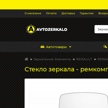
О магазине
Оплата
Доставка
Гарантия
Возвр
Автотовары
Зеркальные Элементы
RENAULT
RENAUL
Стекло зеркала - ремкомп