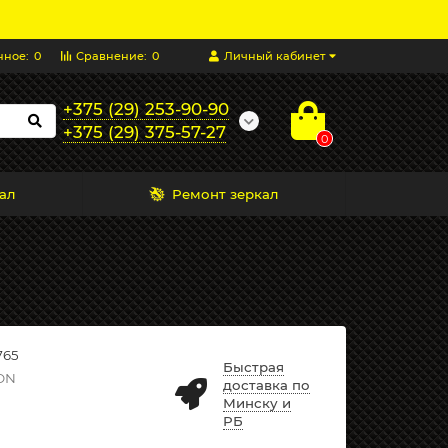
нное:
0
Сравнение:
0
Личный кабинет
+375 (29) 253-90-90
+375 (29) 375-57-27
0
ал
Ремонт зеркал
765
Быстрая
ON
доставка по
Минску и
РБ