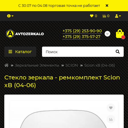
С 30.07 по 04.08 торговая точка не работает
0
0
+375 (29) 253-90-90
+375 (29) 375-57-27
0
Каталог
Зеркальные Элементы
SCION
Scion xB (04-06)
Стекло зеркала - ремкомплект Scion
xB (04-06)