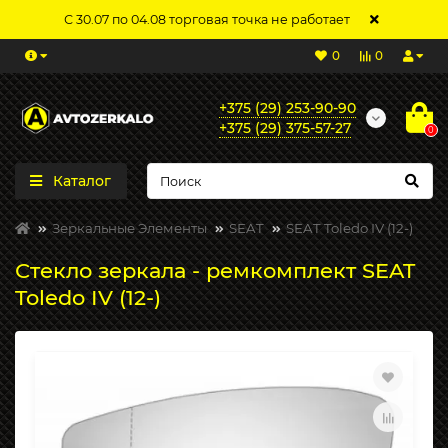
С 30.07 по 04.08 торговая точка не работает
0
0
+375 (29) 253-90-90
+375 (29) 375-57-27
0
Каталог
Зеркальные Элементы
SEAT
SEAT Toledo IV (12-)
Стекло зеркала - ремкомплект SEAT
Toledo IV (12-)