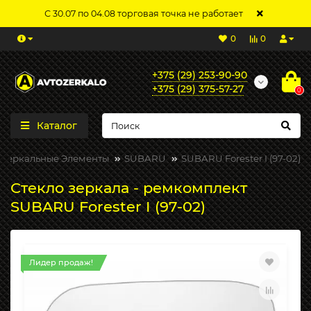
С 30.07 по 04.08 торговая точка не работает
0
0
+375 (29) 253-90-90
+375 (29) 375-57-27
0
Каталог
Зеркальные Элементы
SUBARU
SUBARU Forester I (97-02)
Стекло зеркала - ремкомплект
SUBARU Forester I (97-02)
Лидер продаж!