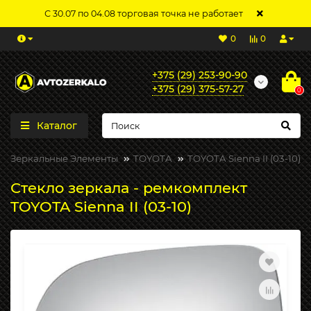
С 30.07 по 04.08 торговая точка не работает
0
0
+375 (29) 253-90-90
+375 (29) 375-57-27
0
Каталог
Зеркальные Элементы
TOYOTA
TOYOTA Sienna II (03-10)
Стекло зеркала - ремкомплект
TOYOTA Sienna II (03-10)