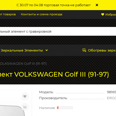
С 30.07 по 04.08 торговая точка не работает
ат товаров
Контакты и схема проезда
Избра
Зеркальные Элементы
Обогревы зерк
OLKSWAGEN Golf III (91-97)
кт VOLKSWAGEN Golf III (91-97)
Модель:
9816
Производитель:
ERG