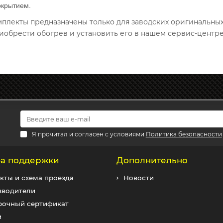
окрытием.
омплекты предназначены только для заводских оригинальны
иобрести обогрев и установить его в нашем сервис-центре
Я прочитал и согласен с условиями
Политика безопасности
а поддержки
Дополнительно
кты и схема проезда
Новости
зводители
рочный сертификат
и