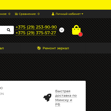
нное:
0
Сравнение:
0
Личный кабинет
+375 (29) 253-90-90
+375 (29) 375-57-27
0
ал
Ремонт зеркал
90
Быстрая
ON
доставка по
Минску и
РБ