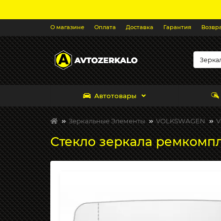
О магазине
Оплата
Доставка
Гарантия
Возвр
Автотовары
Зеркальные Элементы
VOLKSWAGEN
V
Стекло зеркала ремкомпле