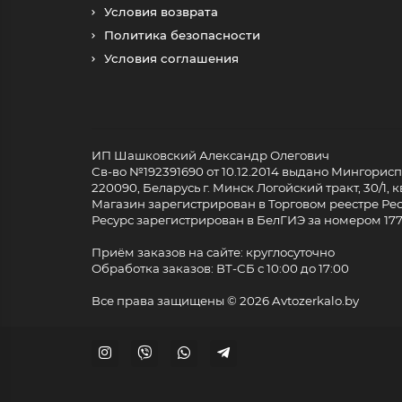
Условия возврата
Политика безопасности
Условия соглашения
ИП Шашковский Александр Олегович
Св-во №192391690 от 10.12.2014 выдано Мингори
220090, Беларусь г. Минск Логойский тракт, 30/1, кв
Магазин зарегистрирован в Торговом реестре Респ
Ресурс зарегистрирован в БелГИЭ за номером 17733
Приём заказов на сайте: круглосуточно
Обработка заказов: ВТ-СБ с 10:00 до 17:00
Все права защищены ©
2026 Avtozerkalo.by