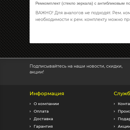
Ремкомплект (стекло зеркала) с антибликовым п
ВАЖНО! Для аналогов не подходят. Рем. к
необходимости к рем. комплекту можно пр
Подписывайтесь на наши новости, скидки,
акции!
Информация
Служб
О компании
Конта
Оплата
Прои
Доставка
Пода
Гарантия
Акци