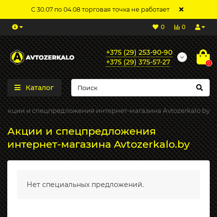
С 30.07 по 04.08 торговая точка не работает
0
0
+375 (29) 253-90-90
+375 (29) 375-57-27
0
Каталог
Акции и спецпредложения интернет-магазина Avtozerkalo.by
Акции и спецпредложения
интернет-магазина Avtozerkalo.by
Нет специальных предложений.